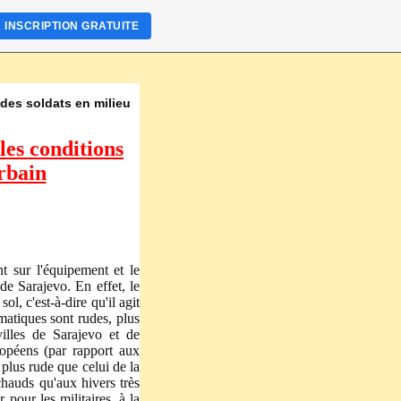
INSCRIPTION GRATUITE
 des soldats en milieu
les conditions
urbain
t sur l'équipement et le
 de Sarajevo. En effet, le
l, c'est-à-dire qu'il agit
imatiques sont rudes, plus
villes de Sarajevo et de
ropéens (par rapport aux
plus rude que celui de la
 chauds qu'aux hivers très
 pour les militaires, à la