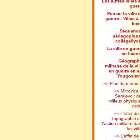
Les autres villes 
guer
Penser la ville 
guerre : Villes à 
limi
Séquenc
pédagogiqu
collège/lyc
La ville en guer
en licen
Géograph
militaire de la vil
en guerre en e
Yougoslav
=> Plan du mémoi
=> Mitrovica 
Sarajevo : d
milieux physiqu
rud
=> L'effet de 
topographie s
l'action militaire da
les vil
=> L’effet de 