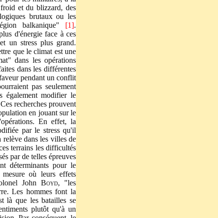
froid et du blizzard, des
logiques brutaux ou les
 région balkanique"
[1]
.
lus d'énergie face à ces
et un stress plus grand.
ttre que le climat est une
mat" dans les opérations
aites dans les différentes
faveur pendant un conflit
pourraient pas seulement
is également modifier le
 Ces recherches prouvent
opulation en jouant sur le
opérations.
En effet, la
difiée par le stress qu'il
 relève dans les villes de
s terrains les difficultés
ssés par de telles épreuves
ont déterminants pour le
 mesure où leurs effets
 Colonel John
Boyd
, "les
erre. Les hommes font la
 là que les batailles se
sentiments plutôt qu'à un
ision. Par conséquent, le