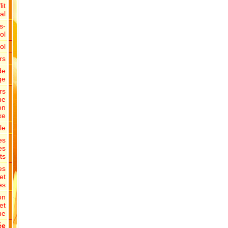
it
al
s-
ol
ol
rs
de
ge
rs
ne
on
xe
le
es
es
ts
es
et
es
on
et
ne
ée