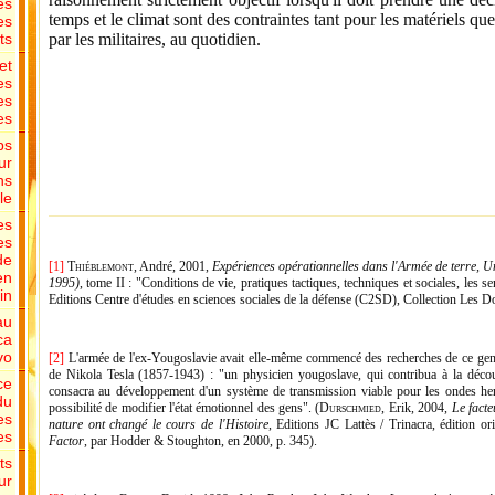
es
temps et le climat sont des contraintes tant pour les matériels que
es
ts
par les militaires, au quotidien.
et
es
es
es
ps
ur
ns
le
es
es
de
[1]
Thiéblemont
, André, 2001,
Expériences opérationnelles dans l'Armée de terre, U
en
1995)
, tome II : "Conditions de vie, pratiques tactiques, techniques et sociales, les
in
Editions Centre d'études en sciences sociales de la défense (C2SD), Collection Les
au
ca
vo
[2]
L'armée de l'ex-Yougoslavie avait elle-même commencé des recherches de ce gen
de Nikola Tesla (1857-1943) : "un physicien yougoslave, qui contribua à la découv
ce
consacra au développement d'un système de transmission viable pour les ondes hertz
du
possibilité de modifier l'état émotionnel des gens". (
Durschmied
, Erik, 2004,
Le facte
es
nature ont changé le cours de l'Histoire
, Editions JC Lattès / Trinacra, édition or
es
Factor
, par Hodder & Stoughton, en 2000, p. 345).
ts
ur