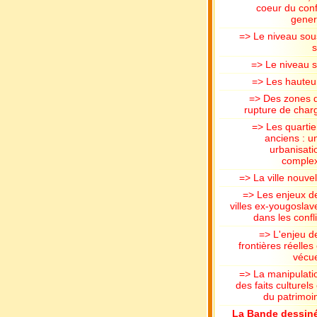
coeur du confl
gener
=> Le niveau sou
s
=> Le niveau s
=> Les hauteu
=> Des zones 
rupture de char
=> Les quartie
anciens : u
urbanisati
comple
=> La ville nouvel
=> Les enjeux d
villes ex-yougoslav
dans les confli
=> L'enjeu d
frontières réelles 
vécu
=> La manipulati
des faits culturels 
du patrimoi
La Bande dessin