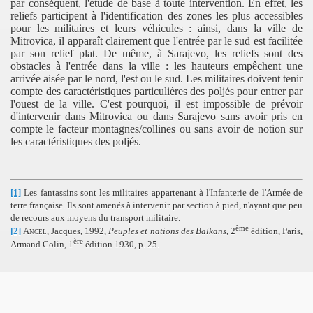
par conséquent, l'étude de base à toute intervention. En effet, les
reliefs participent à l'identification des zones les plus accessibles
, au coeur du conflit general
pour les militaires et leurs véhicules : ainsi, dans la ville de
Mitrovica, il apparaît clairement que l'entrée par le sud est facilitée
par son relief plat. De même, à Sarajevo, les reliefs sont des
obstacles à l'entrée dans la ville : les hauteurs empêchent une
arrivée aisée par le nord, l'est ou le sud. Les militaires doivent tenir
compte des caractéristiques particulières des poljés pour entrer par
l'ouest de la ville. C'est pourquoi, il est impossible de prévoir
d'intervenir dans Mitrovica ou dans Sarajevo sans avoir pris en
compte le facteur montagnes/collines ou sans avoir de notion sur
les caractéristiques des poljés.
e
rbanisation complexe
[1]
Les fantassins sont les militaires appartenant à l'Infanterie de l'Armée de
terre française. Ils sont amenés à intervenir par section à pied, n'ayant que peu
de recours aux moyens du transport militaire.
ème
[2]
Ancel,
Jacques, 1992,
Peuples et nations des Balkans
, 2
édition, Paris,
slaves dans les conflits
ère
Armand Colin, 1
édition 1930, p. 25.
et vécues
rels et du patrimoine