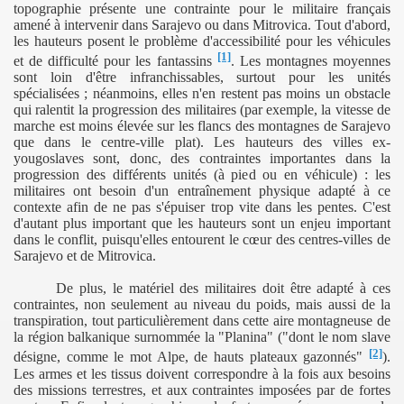
topographie présente une contrainte pour le militaire français
amené à intervenir dans Sarajevo ou dans Mitrovica. Tout d'abord,
/lycée
les hauteurs posent le problème d'accessibilité pour les véhicules
[1]
et de difficulté pour les fantassins
. Les montagnes moyennes
sont loin d'être infranchissables, surtout pour les unités
spécialisées ; néanmoins, elles n'en restent pas moins un obstacle
qui ralentit la progression des militaires (par exemple, la vitesse de
n guerre en ex-Yougoslavie
marche est moins élevée sur les flancs des montagnes de Sarajevo
que dans le centre-ville plat). Les hauteurs des villes ex-
yougoslaves sont, donc, des contraintes importantes dans la
progression des différents unités (à pied ou en véhicule) : les
lieux physiques rudes
militaires ont besoin d'un entraînement physique adapté à ce
contexte afin de ne pas s'épuiser trop vite dans les pentes. C'est
d'autant plus important que les hauteurs sont un enjeu important
ction militaire dans les villes
dans le conflit, puisqu'elles entourent le cœur des centres-villes de
Sarajevo et de Mitrovica.
es conditions de vie des soldats
De plus, le matériel des militaires doit être adapté à ces
contraintes, non seulement au niveau du poids, mais aussi de la
ieux climatiques extrêmes
transpiration, tout particulièrement dans cette aire montagneuse de
la région balkanique surnommée la "Planina" ("dont le nom slave
 l'action militaire dans une ville
[2]
désigne, comme le mot Alpe, de hauts plateaux gazonnés"
).
Les armes et les tissus doivent correspondre à la fois aux besoins
ues sur les conditions de vie des soldats en milieu urbain
des missions terrestres, et aux contraintes imposées par de fortes