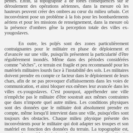
pentes. Enfin, la topographie a de fortes conséquences sur le
trovica et de Sarajevo
déroulement des opérations aériennes, dans la mesure où les
hauteurs peuvent créer des ombres au cœur du milieu urbain. Cet
inconvénient pose un problème à la fois pour les bombardements
tes du franchissement des rivières
aériens et pour les missions de renseignement, dans la mesure où
la présence d'ombres gêne la perception totale des villes ex-
 sur l'action militaire
yougoslaves.
egroupées dans les villes
En outre, les poljés sont des zones particulièrement
contraignantes pour le militaire en phase de déploiement et
d'avancée sur une ville, puisqu'ils présentent la particularité d'être
uant l'action militaire
régulièrement inondés. Même dans des périodes considérées
comme "sèches", ce terrain est fragile et peu recommandé pour les
matériels militaires lourds face à l'instabilité des sols. Les militaires
doivent prendre en compte ce facteur dans le déploiement de leurs
chars, afin de ne pas provoquer d'affaissements dans les voies de
communication, et ainsi bloquer eux-mêmes leur avancée dans les
villes ex-yougoslaves
. C'est pourquoi, appréhender une ville
iethniques et inegalites sociales
n'empêche pas le militaire d'être soustrait aux mêmes contraintes
que dans n'importe quel autre milieu. Les conditions physiques
nements
sont des données que le militaire doit absolument prendre en
compte, même lorsqu'il intervient dans une ville, puisqu'elles sont
toujours des obstacles. Chaque milieu physique présente des
inconvénients pour le militaire qui doit adapter ses troupes et son
matériel en fonction des données du terrain. La topographie est,
ilitaire