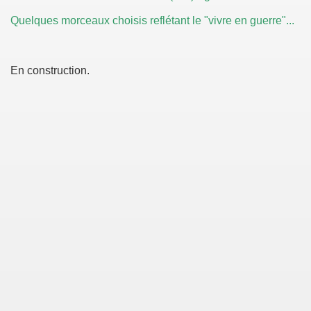
Quelques morceaux choisis reflétant le "vivre en guerre"...
/lycée
En construction.
n guerre en ex-Yougoslavie
re la guerre