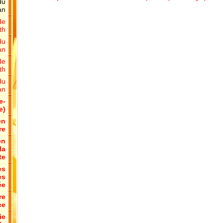
du
an
de
th
du
an
de
th
du
an
e-
e)
en
re
en
la
te
es
es
ée
re
ce
ie