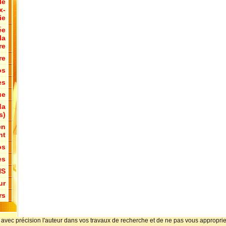
le
x-
ie
ée
la
re
re
os
es
ue
da
s)
en
nt
os
es
NS
ur
rs
citer avec précision l'auteur dans vos travaux de recherche et de ne pas vous appr