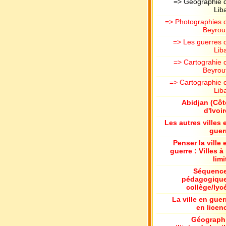
=> Géographie 
Lib
=> Photographies 
Beyrou
=> Les guerres 
Lib
=> Cartograhie 
Beyrou
=> Cartographie 
Lib
Abidjan (Côt
d'Ivoir
Les autres villes 
guer
Penser la ville 
guerre : Villes à 
limi
Séquenc
pédagogiqu
collège/lyc
La ville en guer
en licen
Géograph