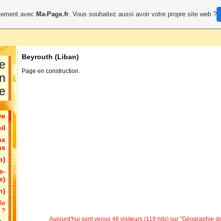
uitement avec
Ma-Page.fr
. Vous souhaitez aussi avoir votre propre site web ?
Beyrouth (Liban)
e
Page en construction.
en
e
re
il
ux
ns
o)
e-
e)
n)
le
 ?
Aujourd'hui sont venus 48 visiteurs (119 hits) sur "Géographie de