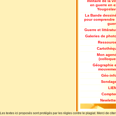
militaire de la vil
en guerre en e
Yougoslav
La Bande dessin
pour comprendre 
guer
Guerre et littératu
Galeries de phot
Ressourc
Cartothèq
Mon agen
(colloque
Géographie 
mouveme
Géo-inf
Sondag
LIE
Compte
Newlette
Les textes ici proposés sont protégés par les règles contre le plagiat. Merci de 