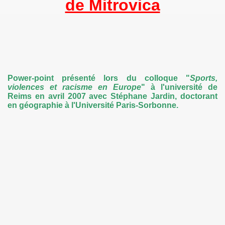
de Mitrovica
ica
e réconciliation : les actions humanitaires à Mitrovica
s militaires
Power-point présenté lors du colloque "
Sports,
violences et racisme en Europe
" à l'université de
Reims en avril 2007 avec Stéphane Jardin, doctorant
en géographie à l'Université Paris-Sorbonne.
e Mitrovica
la ville de Mitrovica
e Dessous des cartes)
des documents pour comprendre