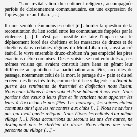
"Une revitalisation du sentiment religieux, accompagnée
parfois de cloisonnement communautaire, est une expression de
l'après-guerre au Liban. […]
Il nous semble néanmoins essentiel [d'] aborder la question de la
reconstitution du lien social entre les communautés frappées par la
violence. […] Il n'est pas possible de faire l'impasse sur le
déplacement forcé des chrétiens et les massacres de druzes et de
chrétiens dans certaines régions du Mont-Liban où, aussi ancré
était-il, le vivre ensemble druzo-chrétien n'a pas empêché les pires
exactions d'être commises. Des « voisins se sont entre-tués », ces
mêmes voisins qui avaient construit leurs liens en gérant leur
différence au quotidien. La participation aux fêtes, aux rites de
passage, notamment celui de la mort, le partage du « pain et du sel
»créent des liens très forts, comme le dit ce villageois : «
Avant la
guerre des sentiments de fraternité et d'affection nous liaient.
Nous nous hâtions à leurs voix et ils se hâtaient à nos voix. Nous
portions des vœux à leurs fêtes et ils venaient nous apporter les
leurs à l'occasion de nos fêtes. Les mariages, les soirées étaient
communs ainsi que les rencontres aux clubs […]. Nous ne savions
pas qui avait quelle religion. Nous étions les enfants d'un même
village […]. Nous accourrions au secours les uns des autres, ne
distinguant pas le chrétien du druze. Nous étions une seule
personne au village […]
».