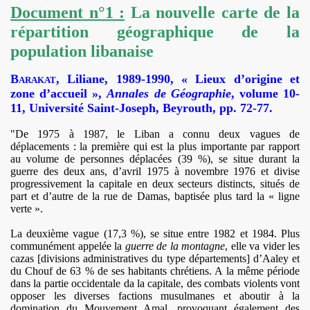
Document n°1 :
La nouvelle carte de la
nde de nos jours
répartition géographique de la
population libanaise
Barakat
, Liliane, 1989-1990, « Lieux d’origine et
zone d’accueil »,
Annales de Géographie
, volume 10-
n guerre en ex-Yougoslavie
11, Université Saint-Joseph, Beyrouth, pp. 72-77.
re la guerre
"De 1975 à 1987, le Liban a connu deux vagues de
déplacements : la première qui est la plus importante par rapport
au volume de personnes déplacées (39 %), se situe durant la
guerre des deux ans, d’avril 1975 à novembre 1976 et divise
progressivement la capitale en deux secteurs distincts, situés de
part et d’autre de la rue de Damas, baptisée plus tard la « ligne
verte ».
La deuxième vague (17,3 %), se situe entre 1982 et 1984. Plus
communément appelée la
guerre de la montagne
, elle va vider les
cazas [divisions administratives du type départements] d’Aaley et
du Chouf de 63 % de ses habitants chrétiens. A la même période
dans la partie occidentale da la capitale, des combats violents vont
opposer les diverses factions musulmanes et aboutir à la
domination du Mouvement Amal, provoquant également des