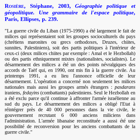
Rosière
, Stéphane, 2003,
Géographie politique et
géopolitique. Une grammaire de l'espace politique
,
Paris, Ellipses, p. 239.
"La guerre civile du Liban (1975-1990) a été largement le fait de
milices qui représentaient soit les groupes socioculturels du pays
(chrétiens maronites ou grecs orthodoxes, Druzes, chiites,
sunnites, Palestiniens), soit des partis politiques à l'intérieur de
ceux-ci (deux milices chiites par exemple : Amal et le Hezbollah)
ou des partis ethniquement mixtes (nationalistes, socialistes). Le
désarmement des milices a été un des points névralgiques des
accords de Taëf qui, en 1990, ont mis fin à la guerre civile. Au
printemps
1991, a
eu lieu l'annonce officielle de leur
désarmement. L'opération a concerné non seulement les milices
nationales mais aussi les groupes armés étrangers :
pasdarans
iraniens,
fedayins
(combattants) palestiniens. Seul le Hezbollah en
a été exclu parce qu'il continue à affronter l'armée israélienne au
sud du pays. Le désarmement des milices a obligé l'Etat à
réintégrer près de 40 000 personnes dans la vie civile, le
gouvernement recrutant 6 000 anciens miliciens dans
l'administration. L'armée libanaise reconstituée a aussi été une
possibilité de reconversion pour les anciens combattants de la
guerre civile."