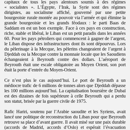
capitaux de tous les pays alentours soumis à des régimes
« socialistes ». L’Égypte, l’Irak, la Syrie sont des régimes
dirigistes, au socialisme affiché, gouverné par une petite
bourgeoisie rurale montée au pouvoir via l’armée et qui élimine la
grande bourgeoisie et les grands féodaux : le parti Baas de
Saddam en est un bon exemple. Face à ces pays en construction,
riche, stable et libéral, le Liban est un petit paradis dans les années
60. Pour les pays pétroliers qui commencent à gagner de l’argent,
le Liban dispose des infrastructures dont ils sont dépourvus. Lors
du pèlerinage à la Mecque, les pèlerins changeaient de l’argent à
Djeddah ou la Mecque contre la monnaie locale que les Saoudiens
échangeaient à Beyrouth contre des dollars. L’aéroport de
Beyrouth était une escale obligatoire au Moyen Orient, son port
était la porte d’entrée du Moyen-Orient.
Ce n’est plus le cas aujourd’hui. Le port de Beyrouth a un
médiocre trafic de 6 millions de tonnes alors que Djeddah dépasse
les 100 millions aujourd’hui. La capitalisation boursière de Dubaï
est des dizaines de fois supérieure à celle Beyrouth qui a perdu
son statut, brisée par la guerre civile de 1975.
Rafic Hariri, soutenu par l’Arabie saoudite et les Syriens, avait
lancé une politique de reconstruction du Liban pour que Beyrouth
retrouve sa place d’avant guerre. Il avait misé sur une paix durable
(accords de Madrid, accords d’Oslo) et espérait l’évacuation