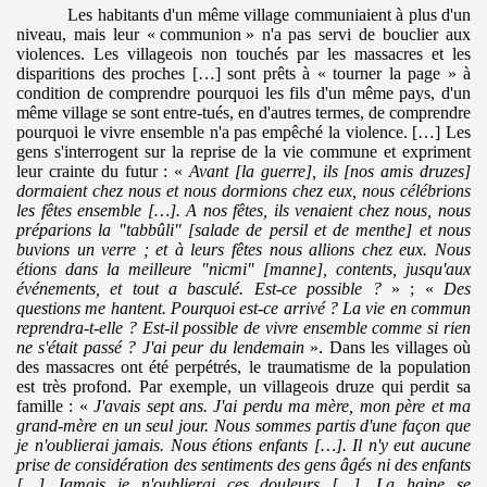
Les habitants d'un même village communiaient à plus d'un
niveau, mais leur «
.
communion
.
» n'a pas servi de bouclier aux
violences. Les villageois non touchés par les massacres et les
disparitions des proches […] sont prêts à « tourner la page » à
condition de comprendre pourquoi les fils d'un même pays, d'un
même village se sont entre-tués, en d'autres termes, de comprendre
pourquoi le vivre ensemble n'a pas empêché la violence. […] Les
gens s'interrogent sur la reprise de la vie commune et expriment
leur crainte du futur : «
Avant [la guerre], ils [nos amis druzes]
dormaient chez nous et nous dormions chez eux, nous célébrions
les fêtes ensemble […]. A nos fêtes, ils venaient chez nous, nous
préparions la "tabbûli" [salade de persil et de menthe] et nous
buvions un verre ; et à leurs fêtes nous allions chez eux. Nous
étions dans la meilleure "nicmi" [manne], contents, jusqu'aux
événements, et tout a basculé. Est-ce possible ?
» ; «
Des
questions me hantent. Pourquoi est-ce arrivé ? La vie en commun
reprendra-t-elle ? Est-il possible de vivre ensemble comme si rien
ne s'était passé ? J'ai peur du lendemain
». Dans les villages où
des massacres ont été perpétrés, le traumatisme de la population
est très profond. Par exemple, un villageois druze qui perdit sa
famille : «
J'avais sept ans. J'ai perdu ma mère, mon père et ma
grand-mère en un seul jour. Nous sommes partis d'une façon que
je n'oublierai jamais. Nous étions enfants […]. Il n'y eut aucune
prise de considération des sentiments des gens âgés ni des enfants
[…] Jamais je n'oublierai ces douleurs […]. La haine se