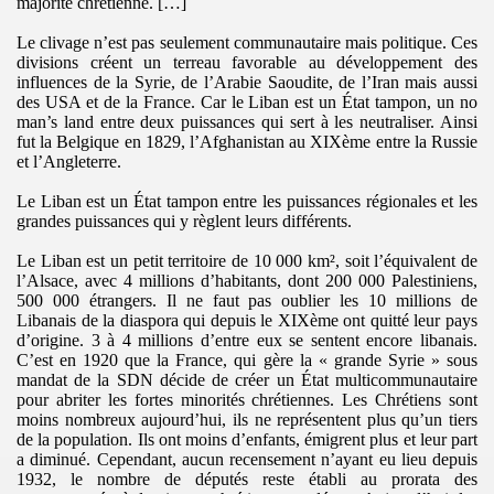
majorité chrétienne. […]
Le clivage n’est pas seulement communautaire mais politique. Ces
divisions créent un terreau favorable au développement des
influences de la Syrie, de l’Arabie Saoudite, de l’Iran mais aussi
des USA et de la France. Car le Liban est un État tampon, un no
man’s land entre deux puissances qui sert à les neutraliser. Ainsi
fut la Belgique en 1829, l’Afghanistan au XIXème entre la Russie
et l’Angleterre.
Le Liban est un État tampon entre les puissances régionales et les
grandes puissances qui y règlent leurs différents.
Le Liban est un petit territoire de 10 000 km², soit l’équivalent de
l’Alsace, avec 4 millions d’habitants, dont 200 000 Palestiniens,
500 000 étrangers. Il ne faut pas oublier les 10 millions de
Libanais de la diaspora qui depuis le XIXème ont quitté leur pays
d’origine. 3 à 4 millions d’entre eux se sentent encore libanais.
C’est en 1920 que la France, qui gère la « grande Syrie » sous
mandat de la SDN décide de créer un État multicommunautaire
pour abriter les fortes minorités chrétiennes. Les Chrétiens sont
moins nombreux aujourd’hui, ils ne représentent plus qu’un tiers
de la population. Ils ont moins d’enfants, émigrent plus et leur part
a diminué. Cependant, aucun recensement n’ayant eu lieu depuis
1932, le nombre de députés reste établi au prorata des