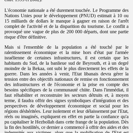
L'économie nationale a été durement touchée. Le Programme des
Nations Unies pour le développement (PNUD) estimait à 10 ou
15 milliards de dollars le manque à gagner en raison de l'arrêt
complet de l'activité et de la disparition du tourisme. Le conflit a
provoqué une vague de plus de 200 000 départs, dont une partie
risque d'être définitive.
Mais si l'ensemble de la population a été touché par le
ralentissement économique et la mise hors d'état par l'armée
israélienne de certaines infrastructures, il est certain que les
habitants du Sud, de la banlieue sud de Beyrouth, et à un degré
moindre de la Bekaa, ont subi le plus directement les effets de la
guerre. Dans les années à venir, l'Etat libanais devra gérer la
tension entre des objectifs nationaux de remise en fonctionnement
des infrastructures et de l'économie et la prise en compte des
besoins spécifiques de la communauté chiite. Dans l'immédiat, il
faut réhabiliter et reconstruire les secteurs détruits et, à moyen
terme, il faudra offrir des signes symboliques d'intégration et des
perspectives de développement économique et social pour les
régions déshéritées. Leur isolement et leur délaissement par l'Etat,
réels ou imaginés, expliquent en effet en partie la confiance qu'a
pu capitaliser le Hezbollah dans cette frange de la population. Dès
la fin des hostilités, ce dernier a commencé à offrir des aides et des
indemnités aux victimes, alors que la mobilisation de l'Etat est