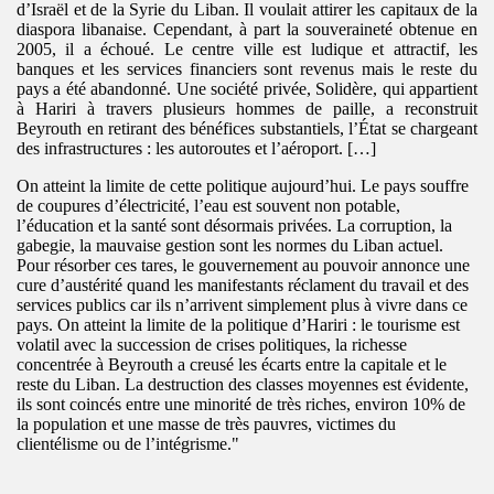
d’Israël et de la Syrie du Liban. Il voulait attirer les capitaux de la
diaspora libanaise. Cependant, à part la souveraineté obtenue en
2005, il a échoué. Le centre ville est ludique et attractif, les
banques et les services financiers sont revenus mais le reste du
pays a été abandonné. Une société privée, Solidère, qui appartient
à Hariri à travers plusieurs hommes de paille, a reconstruit
Beyrouth en retirant des bénéfices substantiels, l’État se chargeant
des infrastructures : les autoroutes et l’aéroport. […]
On atteint la limite de cette politique aujourd’hui. Le pays souffre
de coupures d’électricité, l’eau est souvent non potable,
l’éducation et la santé sont désormais privées. La corruption, la
gabegie, la mauvaise gestion sont les normes du Liban actuel.
Pour résorber ces tares, le gouvernement au pouvoir annonce une
cure d’austérité quand les manifestants réclament du travail et des
services publics car ils n’arrivent simplement plus à vivre dans ce
pays. On atteint la limite de la politique d’Hariri : le tourisme est
volatil avec la succession de crises politiques, la richesse
concentrée à Beyrouth a creusé les écarts entre la capitale et le
reste du Liban. La destruction des classes moyennes est évidente,
ils sont coincés entre une minorité de très riches, environ 10% de
la population et une masse de très pauvres, victimes du
clientélisme ou de l’intégrisme."