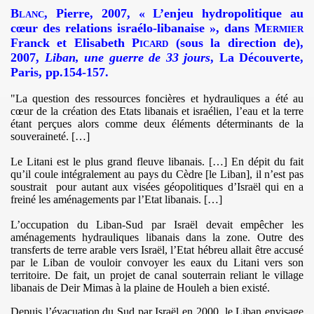
Blanc
, Pierre, 2007, « L’enjeu hydropolitique au
cœur des relations israélo-libanaise », dans
Mermier
Franck et Elisabeth
Picard
(sous la direction de),
2007,
Liban, une guerre de 33 jours
,
La Découverte
,
Paris, pp.154-157.
"La question des ressources foncières et hydrauliques a été au
cœur de la création des Etats libanais et israélien, l’eau et la terre
étant perçues alors comme deux éléments déterminants de la
souveraineté. […]
Le Litani est le plus grand fleuve libanais. […] En dépit du fait
qu’il coule intégralement au pays du Cèdre [le Liban], il n’est pas
soustrait
pour autant aux visées géopolitiques d’Israël qui en a
freiné les aménagements par l’Etat libanais. […]
L’occupation du Liban-Sud par Israël devait empêcher les
aménagements hydrauliques libanais dans la zone. Outre des
transferts de terre arable vers Israël, l’Etat hébreu allait être accusé
par le Liban de vouloir convoyer les eaux du Litani vers son
territoire. De fait, un projet de canal souterrain reliant le village
libanais de Deir Mimas à la plaine de Houleh a bien existé.
Depuis l’évacuation du Sud par Israël en 2000, le Liban envisage