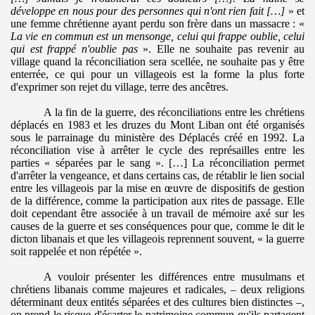
développe en nous pour des personnes qui n'ont rien fait […]
» et
une femme chrétienne ayant perdu son frère dans un massacre : «
La vie en commun est un mensonge, celui qui frappe oublie, celui
qui est frappé n'oublie pas
». Elle ne souhaite pas revenir au
village quand la réconciliation sera scellée, ne souhaite pas y être
enterrée, ce qui pour un villageois est la forme la plus forte
d'exprimer son rejet du village, terre des ancêtres.
A la fin de la guerre, des réconciliations entre les chrétiens
déplacés en 1983 et les druzes du Mont Liban ont été organisés
sous le parrainage du ministère des Déplacés créé en 1992. La
réconciliation vise à arrêter le cycle des représailles entre les
parties « séparées par le sang ». […] La réconciliation permet
d'arrêter la vengeance, et dans certains cas, de rétablir le lien social
entre les villageois par la mise en œuvre de dispositifs de gestion
de la différence, comme la participation aux rites de passage. Elle
doit cependant être associée à un travail de mémoire axé sur les
causes de la guerre et ses conséquences pour que, comme le dit le
dicton libanais et que les villageois reprennent souvent, « la guerre
soit rappelée et non répétée ».
A vouloir présenter les différences entre musulmans et
chrétiens libanais comme majeures et radicales, – deux religions
déterminant deux entités séparées et des cultures bien distinctes –,
on prend le risque d'écarter le patrimoine commun qu'ils partagent