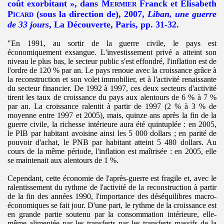
coût exorbitant », dans
Mermier
Franck et Elisabeth
Picard
(sous la direction de), 2007,
Liban, une guerre
de 33 jours
,
La Découverte
, Paris, pp. 31-32.
"En 1991, au sortir de la guerre civile, le pays est
économiquement exsangue. L'investissement privé a atteint son
niveau le plus bas, le secteur public s'est effondré, l'inflation est de
l'ordre de 120 % par an. Le pays renoue avec la croissance grâce à
la reconstruction et son volet immobilier, et à l'activité renaissante
du secteur financier. De 1992 à 1997, ces deux secteurs d'activité
tirent les taux de croissance du pays aux alentours de 6 % à 7 %
par an. La croissance ralentit à partir de 1997 (2 % à 3 % de
moyenne entre 1997 et 2005), mais, quinze ans après la fin de la
guerre civile, la richesse intérieure aura été quintuplée : en 2005,
le PIB par habitant avoisine ainsi les 5 000 dollars ; en parité de
pouvoir d'achat, le PNB par habitant atteint 5 480 dollars. Au
cours de la même période, l'inflation est maîtrisée : en 2005, elle
se maintenait aux alentours de 1
.
%.
Cependant, cette économie de l'après-guerre est fragile et, avec le
ralentissement du rythme de l'activité de la reconstruction à partir
de la fin des années 1990, l'importance des déséquilibres macro-
économiques se fait jour. D'une part, le rythme de la croissance est
en grande partie soutenu par la consommation intérieure, elle-
même alimentée par les transferts par les transferts massifs de la