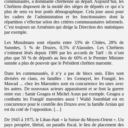
communautés, à dominante chrétienne au départ. Aujourd’hui, les
Chrétiens disposent de la moitié des sièges de députés ce qui n’a
plus de sens vu leur poids démographique. Cela joue aussi pour
les cadres de l’administration et les fonctionnaires dont la
répartition s’effectue selon des critères communautaires informels.
C’est toujours un Arménien qui dirige la Direction des statistiques
par exemple.
Les Musulmans sont répartis entre 33% de Chiites, 28% de
Sunnites, 5 % de Druzes, 0,5% d’Alaouites. Les Chrétiens
s’estiment lésés depuis 1989 par les accords de Taëf : ils n’ont
plus que 50 % de députés au lieu de 60% et le Premier Ministre
sunnite a plus de pouvoir que le Président chrétien maronite.
Dans les communautés, il n’y a pas de blocs unis. Elles sont
divisées en clans, en familles : les Gemayel, les Frangié, les
Mawad ... chez les Maronites sont en concurrence les unes avec
les autres. De nouveaux acteurs apparaissent et se font la guerre
entre eux : Samir Geagea et Michel Aoun par exemple. Geagea a
combattu les Frangié maronites aussi ! Walid Joumblatt est en
concurrence pour le contrôle des Druzes avec la famille Arslan qui
est du coté de l’opposition. […]
De 1945 à 1975, le Liban était « la Suisse du Moyen-Orient ». Un
pays prospère, libéral, un paradis fiscal, le lieu de placement des