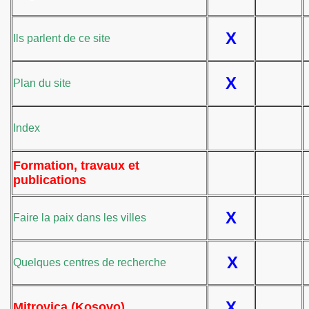
X
Ils parlent de ce site
X
Plan du site
a limite
/lycée
Index
Formation, travaux et
n guerre en ex-Yougoslavie
publications
re la guerre
X
Faire la paix dans les villes
X
Quelques centres de recherche
X
Mitrovica (Kosovo)