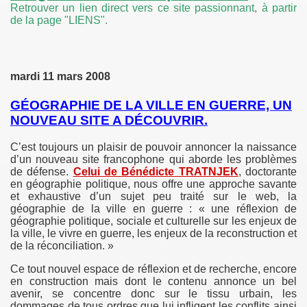
Retrouver un lien direct vers ce site passionnant, à partir
de la page "LIENS".
mardi 11 mars 2008
a limite
GÉOGRAPHIE DE LA VILLE EN GUERRE, UN
/lycée
NOUVEAU SITE A DÉCOUVRIR.
C’est toujours un plaisir de pouvoir annoncer la naissance
d’un nouveau site francophone qui aborde les problèmes
de défense.
Celui de Bénédicte TRATNJEK
, doctorante
n guerre en ex-Yougoslavie
en géographie politique, nous offre une approche savante
et exhaustive d’un sujet peu traité sur le web, la
re la guerre
géographie de la ville en guerre : « une réflexion de
géographie politique, sociale et culturelle sur les enjeux de
la ville, le vivre en guerre, les enjeux de la reconstruction et
de la réconciliation. »
Ce tout nouvel espace de réflexion et de recherche, encore
en construction mais dont le contenu annonce un bel
avenir, se concentre donc sur le tissu urbain, les
dommages de tous ordres que lui infligent les conflits ainsi