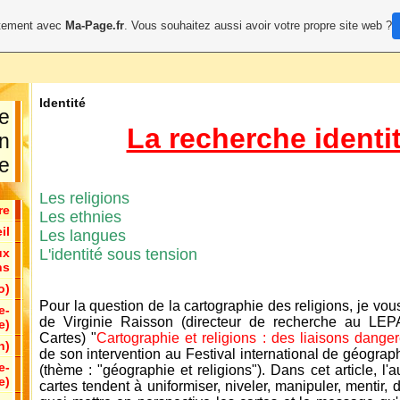
uitement avec
Ma-Page.fr
. Vous souhaitez aussi avoir votre propre site web ?
Identité
e
La recherche identit
en
e
Les religions
re
Les ethnies
il
Les langues
ux
L'identité sous tension
ns
o)
Pour la question de la cartographie des religions, je vo
e-
de Virginie Raisson (directeur de recherche au LE
e)
Cartes) "
Cartographie et religions : des liaisons dange
n)
de son intervention au Festival international de géograp
e-
(thème : "géographie et religions"). Dans cet article, l'
e)
cartes tendent à uniformiser, niveler, manipuler, mentir, d