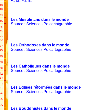
Atlas, Paris.
es
es
on
Les Musulmans dans le monde
ux
Source : Sciences Po cartotgraphie
rs
ux
en
nt
Les Orthodoxes dans le monde
 /
Source : Sciences Po cartographie
ns
es
rs
Les Catholiques dans le monde
rs
Source : Sciences Po cartographie
da
s)
en
nt
Les Eglises réformées dans le monde
Source : Sciences Po cartographie
os
es
NS
Les Bouddhistes dans le monde