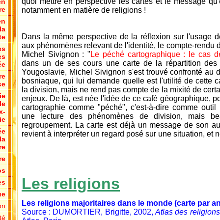
quoi mettre en perspective les cartes et le message qu'e
en
re
notamment en matière de religions !
en
la
Dans la même perspective de la réflexion sur l'usage d
te
aux phénomènes relevant de l'identité, le compte-rendu
es
Michel Sivignon : "
Le péché cartographique : le cas 
es
dans un de ses cours une carte de la répartition de
ée
Yougoslavie, Michel Sivignon s'est trouvé confronté au 
re
bosniaque, qui lui demande quelle est l'utilité de cette c
ce
la division, mais ne rend pas compte de la mixité de cert
ie
enjeux. De là, est née l'idée de ce café géographique, p
le
cartographie comme "péché", c'est-à-dire comme outil
x-
une lecture des phénomènes de division, mais b
ie
regroupement. La carte est déjà un message de son aute
ée
revient à interpréter un regard posé sur une situation, et n
la
re
re
os
Les religions
es
ue
Les religions majoritaires dans le monde (carte par
on
Source : DUMORTIER, Brigitte, 2002,
Atlas des religions
té