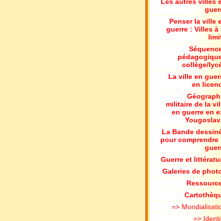
Les autres villes 
guer
Penser la ville 
guerre : Villes à 
limi
Séquenc
pédagogiqu
collège/lyc
La ville en guer
en licen
Géograph
militaire de la vil
en guerre en e
Yougoslav
La Bande dessin
pour comprendre 
guer
Guerre et littératu
Galeries de phot
Ressourc
Cartothèq
=> Mondialisati
=> Identi