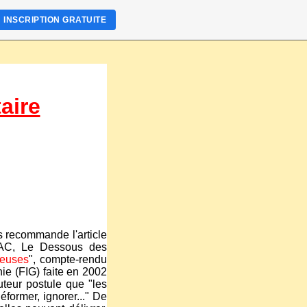
INSCRIPTION GRATUITE
aire
us recommande l'article
PAC, Le Dessous des
reuses
", compte-rendu
hie (FIG) faite en 2002
auteur postule que "les
éformer, ignorer..." De