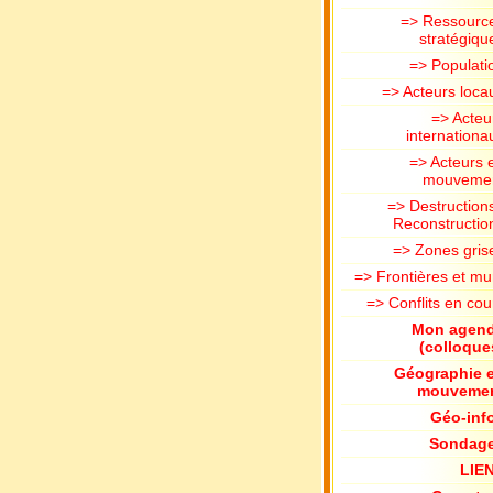
=> Ressourc
stratégiqu
=> Populati
=> Acteurs loca
=> Acteu
internationa
=> Acteurs 
mouveme
=> Destructions
Reconstructio
=> Zones gris
=> Frontières et mu
=> Conflits en cou
Mon agen
(colloque
Géographie 
mouveme
Géo-inf
Sondag
LIE