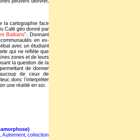
lles peuvent délivrer,
e la cartographie face
 du Café géo donné par
des Balkans
". Donnant
s communautés en ex-
débat avec un étudiant
arte qui ne reflète que
aines zones et de leurs
osant la question de la
 permettant de donner
eaucoup de ceux de
ur, donc l'interpréter
on une réalité en soi.
 anamorphose)
, Autrement, collection